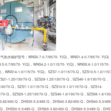
NS0.7-0.7/95/70- Y(Q)，WNS1.4-0.7/95/70- Y(Q
5-0.7/95/70- Y(Q)，WNS4.2-1.0/115/70- Y(Q)，WNS5.6-1.0/115/70-
)，WNS14-1.0/115/70- Y(Q)。SZS7-1.0/115/70-Q，SZS10.5-1.0/115/
S21-1.25/130/70-Q，SZS29-1.25/130/70-Q，SZS46-1.6/130/70-Q，
130/70-Q，SZS7-1.0/115/70-Q，SZS10.5-1.0/115/70-Q，SZS14-
0/70-Q，SZS29-1.25/130/70-Q，SZS46-1.6/130/70-Q，SZS58-1.6/130
3.82/450-Q，DHS35-5.3/485-Q，DHS40-3.82/450-Q，DHS40-5.3/48
0-Q，DHS50-5.3/485-Q，DHS65-3.82/450-Q，DHS65-5.3/485-Q，DHS