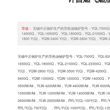
导读：
无锡中正锅炉生产的导热油锅炉型号：YQL-7000Q，YQL-
14000Q，YQL-16500Q，YQL-18000Q，YQL-21000Q，Y
1800 Y(Q)，YQW-2400 Y(Q)，YQW-2800 Y(Q)，YQW
无锡中正锅炉生产的导热油锅炉型号：YQL-7000Q，YQL-8200Q，Y
16500Q，YQL-18000Q，YQL-21000Q，YQL-23300Q，YQL
Y(Q)，YQW-2800 Y(Q)，YQW-3500 Y(Q)，YQW-4200
9400Q，YQW-10500Q，YQW-12000Q，YQW-14000Q，YLW
3500M/AⅡ，YLW-4200M/AⅡ，YLW-4600M/AⅡ，YLW-6000
10500M/AⅡ，YLW-12000M/AⅡ，YLW-14000M/AⅡ，YLW-1
26000M/AⅡ，YLW-29200M/AⅡ，RYL/Y(Q)-100Y(Q)，RYL/Y
RYL/Y(Q)-750Y(Q) ，RYL/Y(Q)-1000Y(Q)，RYL/Y(Q)-12