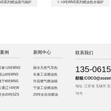
WNS系列燃油蒸汽锅炉
1-10吨WNS系列燃油热水锅炉
案例
新闻中心
联系我们
135-0615
春12吨WNS
丽水天然气导热
眉山6吨WNS
长春工业燃油热
邮箱:
COCO@zozen
遂宁8吨WNS
许昌燃气燃油锅
地址: 江苏省 无锡市 
古通辽15吨W
宁波工业燃油热
76号
乡20吨SZS
25吨全自动燃油