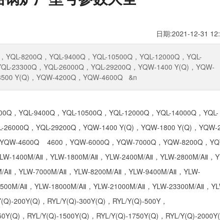
日期:2021-12-31 12:
8200Q，YQL-9400Q，YQL-10500Q，YQL-12000Q，YQL-
QL-23300Q，YQL-26000Q，YQL-29200Q，YQW-1400 Y(Q)，YQW-
-3500 Y(Q)，YQW-4200Q，YQW-4600Q &n
QL-9400Q，YQL-10500Q，YQL-12000Q，YQL-14000Q，YQL-
-26000Q，YQL-29200Q，YQW-1400 Y(Q)，YQW-1800 Y(Q)，YQW-
Q，YQW-4600Q 4600，YQW-6000Q，YQW-7000Q，YQW-8200Q，YQ
-1400M/AⅡ，YLW-1800M/AⅡ，YLW-2400M/AⅡ，YLW-2800M/AⅡ，Y
M/AⅡ，YLW-7000M/AⅡ，YLW-8200M/AⅡ，YLW-9400M/AⅡ，YLW-
6500M/AⅡ，YLW-18000M/AⅡ，YLW-21000M/AⅡ，YLW-23300M/AⅡ，YL
(Q)-200Y(Q)，RYL/Y(Q)-300Y(Q)，RYL/Y(Q)-500Y，
50Y(Q)，RYL/Y(Q)-1500Y(Q)，RYL/Y(Q)-1750Y(Q)，RYL/Y(Q)-2000Y