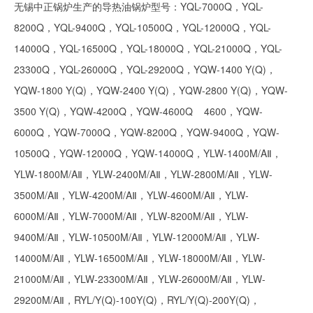
无锡中正锅炉生产的导热油锅炉型号：YQL-7000Q，YQL-
8200Q，YQL-9400Q，YQL-10500Q，YQL-12000Q，YQL-
14000Q，YQL-16500Q，YQL-18000Q，YQL-21000Q，YQL-
23300Q，YQL-26000Q，YQL-29200Q，YQW-1400 Y(Q)，
YQW-1800 Y(Q)，YQW-2400 Y(Q)，YQW-2800 Y(Q)，YQW-
3500 Y(Q)，YQW-4200Q，YQW-4600Q 4600，YQW-
6000Q，YQW-7000Q，YQW-8200Q，YQW-9400Q，YQW-
10500Q，YQW-12000Q，YQW-14000Q，YLW-1400M/AⅡ，
YLW-1800M/AⅡ，YLW-2400M/AⅡ，YLW-2800M/AⅡ，YLW-
3500M/AⅡ，YLW-4200M/AⅡ，YLW-4600M/AⅡ，YLW-
6000M/AⅡ，YLW-7000M/AⅡ，YLW-8200M/AⅡ，YLW-
9400M/AⅡ，YLW-10500M/AⅡ，YLW-12000M/AⅡ，YLW-
14000M/AⅡ，YLW-16500M/AⅡ，YLW-18000M/AⅡ，YLW-
21000M/AⅡ，YLW-23300M/AⅡ，YLW-26000M/AⅡ，YLW-
29200M/AⅡ，RYL/Y(Q)-100Y(Q)，RYL/Y(Q)-200Y(Q)，