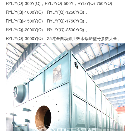
RYL/Y(Q)-300Y(Q)，RYL/Y(Q)-500Y，RYL/Y(Q)-750Y(Q) ，
RYL/Y(Q)-1000Y(Q)，RYL/Y(Q)-1250Y(Q)，
RYL/Y(Q)-1500Y(Q)，RYL/Y(Q)-1750Y(Q)，
RYL/Y(Q)-2000Y(Q)，RYL/Y(Q)-2500Y(Q)，
RYL/Y(Q)-3000Y(Q)，25吨全自动燃油热水锅炉型号参数大全。