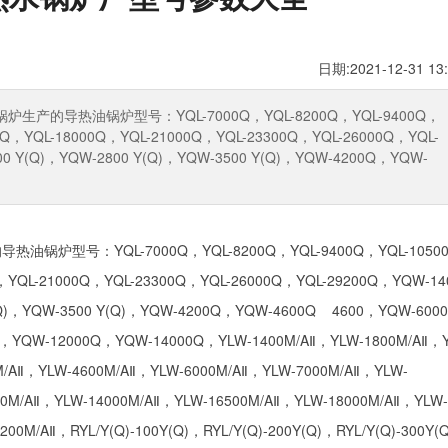
日期:2021-12-31 13:
导热油锅炉型号：YQL-7000Q，YQL-8200Q，YQL-9400Q，
0Q，YQL-18000Q，YQL-21000Q，YQL-23300Q，YQL-26000Q，YQL-
00 Y(Q)，YQW-2800 Y(Q)，YQW-3500 Y(Q)，YQW-4200Q，YQW-
号：YQL-7000Q，YQL-8200Q，YQL-9400Q，YQL-1050
，YQL-21000Q，YQL-23300Q，YQL-26000Q，YQL-29200Q，YQW-14
Y(Q)，YQW-3500 Y(Q)，YQW-4200Q，YQW-4600Q 4600，YQW-600
YQW-12000Q，YQW-14000Q，YLW-1400M/AⅡ，YLW-1800M/AⅡ，
M/AⅡ，YLW-4600M/AⅡ，YLW-6000M/AⅡ，YLW-7000M/AⅡ，YLW-
00M/AⅡ，YLW-14000M/AⅡ，YLW-16500M/AⅡ，YLW-18000M/AⅡ，YLW-
00M/AⅡ，RYL/Y(Q)-100Y(Q)，RYL/Y(Q)-200Y(Q)，RYL/Y(Q)-300Y(