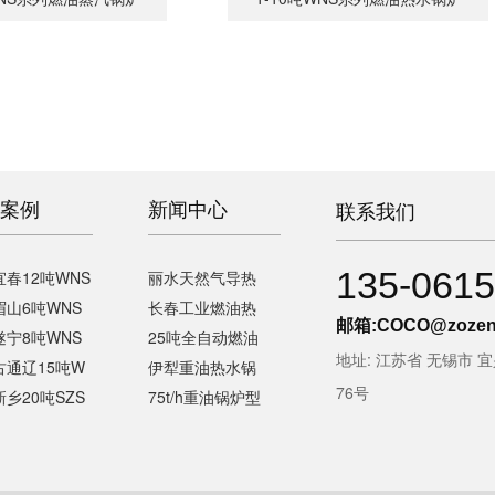
案例
新闻中心
联系我们
135-0615
春12吨WNS
丽水天然气导热
眉山6吨WNS
长春工业燃油热
邮箱:
COCO@zozen
遂宁8吨WNS
25吨全自动燃油
地址: 江苏省 无锡市 
古通辽15吨W
伊犁重油热水锅
76号
乡20吨SZS
75t/h重油锅炉型