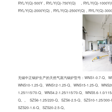
RYL/Y(Q)-500Y，RYL/Y(Q)-750Y(Q) ，RYL/Y(Q)-1000Y(
RYL/Y(Q)-2000Y(Q)，RYL/Y(Q)-2500Y(Q)，RYL/Y(Q)-300
无锡中正锅炉生产的天然气蒸汽锅炉型号：WNS1-0.7-Q、WNS2-1.2
WNS10-1.25-Q、WNS12-1.25-Q、WNS15-1.25-Q、WNS20-
1.25/115/70-Q、WNS4.2-1.25/115/70-Q、WNS5.6-1.0/11
Q。。 SZS6-1.25/220-Q、SZS6-2.5-Q、SZS10-1.25/300
SZS20-1.6-Q、SZS20-2.5-Q。