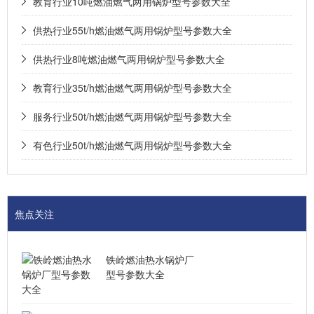
教育行业10吨燃油燃气两用锅炉型号参数大全
供热行业55t/h燃油燃气两用锅炉型号参数大全
供热行业8吨燃油燃气两用锅炉型号参数大全
教育行业35t/h燃油燃气两用锅炉型号参数大全
服务行业50t/h燃油燃气两用锅炉型号参数大全
有色行业50t/h燃油燃气两用锅炉型号参数大全
焦点关注
铁岭燃油热水锅炉厂
型号参数大全