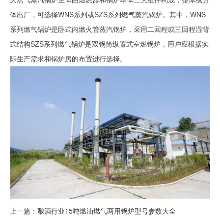
体出厂，可选择WNS系列或SZS系列燃气蒸汽锅炉。其中，WNS
系列燃气锅炉是卧式内燃火管蒸汽锅炉，采用二回程或三回程湿背
式结构SZS系列燃气锅炉是双锅筒纵置式室燃锅炉，用户应根据实
际生产需求和锅炉房的布置进行选择。
上一篇：
酿酒行业15吨燃油燃气两用锅炉型号参数大全