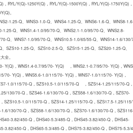
Q)，RYL/Y(Q)-1250Y(Q)，RYL/Y(Q)-1500Y(Q)，RYL/Y(Q)-1750Y(Q)
0Y(Q)。
5-Q、WNS3-1.0-Q、WNS4-1.25-Q、WNS6-1.6-Q、WNS8-1.6
1.25-Q、WNS1.4-1.0/95/70-Q、WNS2.1-1.0/95/70-Q、WNS2.8-
5/70-Q、WNS7-1.0/95/70-Q、WNS10.5-1.0/65/55-Q、WNS14-1.6/130/
-Q、SZS10-1.25-Q、SZS10-2.5-Q、SZS15-1.25-Q、SZS20-1.25-Q、
参数大全。
WNS1.4-0.7/95/70- Y(Q) ，WNS2.1-0.7/95/70- Y(Q)，WNS2
115/70- Y(Q)，WNS5.6-1.0/115/70- Y(Q)，WNS7-1.0/115/70- Y(Q)，
ZS7-1.0/115/70-Q，SZS10.5-1.0/115/70-Q ，SZS14-1.25/115/70-Q
1.25/130/70-Q，SZS46-1.6/130/70-Q，SZS58-1.6/130/70-Q，SZS70-
Q，SZS10.5-1.0/115/70-Q，SZS14-1.25/115/70-Q，SZS17.5-1.25/115/
1.6/130/70-Q，SZS58-1.6/130/70-Q，SZS70-1.6/130/70-Q，SZS116
HS40-3.82/450-Q，DHS40-5.3/485-Q，DHS45-3.82/450-Q，DHS45-
5-3.82/450-Q，DHS65-5.3/485-Q，DHS75-3.82/450-Q，DHS75-5.3/4