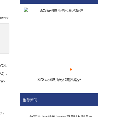
05:38
QL-
(Q)，
油饱和蒸汽锅炉
14MW燃油热水锅炉
QW-
推荐新闻
Q)，
教育行业10吨燃油燃气两用锅炉型号参