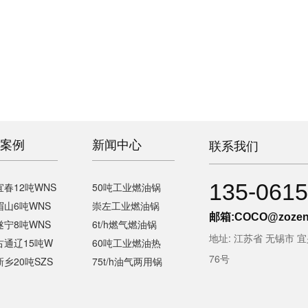
案例
新闻中心
联系我们
135-0615
春12吨WNS
50吨工业燃油锅
眉山6吨WNS
崇左工业燃油锅
邮箱:
COCO@zozen
遂宁8吨WNS
6t/h燃气燃油锅
地址: 江苏省 无锡市 
古通辽15吨W
60吨工业燃油热
76号
乡20吨SZS
75t/h油气两用锅