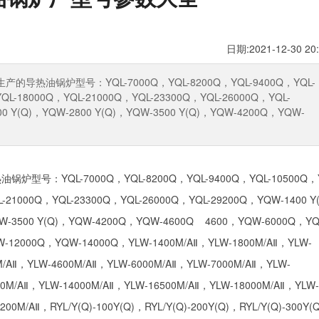
日期:2021-12-30 20:
油锅炉型号：YQL-7000Q，YQL-8200Q，YQL-9400Q，YQL-
QL-18000Q，YQL-21000Q，YQL-23300Q，YQL-26000Q，YQL-
00 Y(Q)，YQW-2800 Y(Q)，YQW-3500 Y(Q)，YQW-4200Q，YQW-
QL-7000Q，YQL-8200Q，YQL-9400Q，YQL-10500Q，Y
-21000Q，YQL-23300Q，YQL-26000Q，YQL-29200Q，YQW-1400 Y
SZS系列燃
YQW-3500 Y(Q)，YQW-4200Q，YQW-4600Q 4600，YQW-6000Q，Y
12000Q，YQW-14000Q，YLW-1400M/AⅡ，YLW-1800M/AⅡ，YLW-
M/AⅡ，YLW-4600M/AⅡ，YLW-6000M/AⅡ，YLW-7000M/AⅡ，YLW-
00M/AⅡ，YLW-14000M/AⅡ，YLW-16500M/AⅡ，YLW-18000M/AⅡ，YLW-
00M/AⅡ，RYL/Y(Q)-100Y(Q)，RYL/Y(Q)-200Y(Q)，RYL/Y(Q)-300Y(