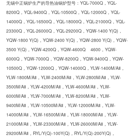
无锡中正锅炉生产的导热油锅炉型号：YQL-7000Q，YQL-
8200Q，YQL-9400Q，YQL-10500Q，YQL-12000Q，YQL-
14000Q，YQL-16500Q，YQL-18000Q，YQL-21000Q，YQL-
23300Q，YQL-26000Q，YQL-29200Q，YQW-1400 Y(Q)，
YQW-1800 Y(Q)，YQW-2400 Y(Q)，YQW-2800 Y(Q)，YQW-
3500 Y(Q)，YQW-4200Q，YQW-4600Q 4600，YQW-
6000Q，YQW-7000Q，YQW-8200Q，YQW-9400Q，YQW-
10500Q，YQW-12000Q，YQW-14000Q，YLW-1400M/AⅡ，
YLW-1800M/AⅡ，YLW-2400M/AⅡ，YLW-2800M/AⅡ，YLW-
3500M/AⅡ，YLW-4200M/AⅡ，YLW-4600M/AⅡ，YLW-
6000M/AⅡ，YLW-7000M/AⅡ，YLW-8200M/AⅡ，YLW-
9400M/AⅡ，YLW-10500M/AⅡ，YLW-12000M/AⅡ，YLW-
14000M/AⅡ，YLW-16500M/AⅡ，YLW-18000M/AⅡ，YLW-
21000M/AⅡ，YLW-23300M/AⅡ，YLW-26000M/AⅡ，YLW-
29200M/AⅡ，RYL/Y(Q)-100Y(Q)，RYL/Y(Q)-200Y(Q)，