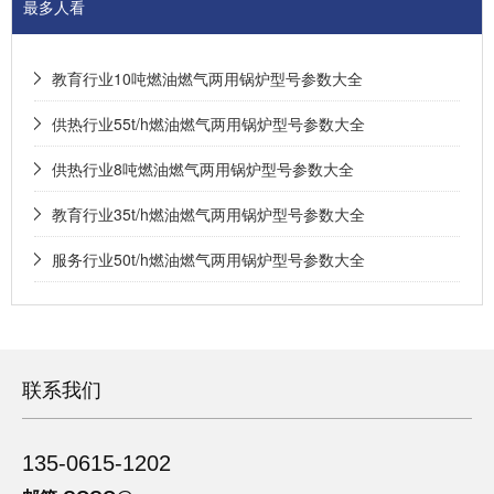
最多人看
教育行业10吨燃油燃气两用锅炉型号参数大全
供热行业55t/h燃油燃气两用锅炉型号参数大全
供热行业8吨燃油燃气两用锅炉型号参数大全
教育行业35t/h燃油燃气两用锅炉型号参数大全
服务行业50t/h燃油燃气两用锅炉型号参数大全
联系我们
135-0615-1202