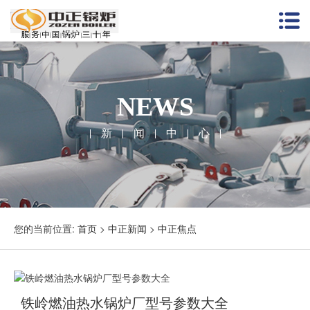
NEWS
新
闻
中
心
您的当前位置:
首页
>
中正新闻
>
中正焦点
铁岭燃油热水锅炉厂型号参数大全